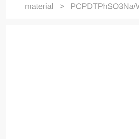
material
> PCPDTPhSO3N
加拿大1-material PCPDTPhSO