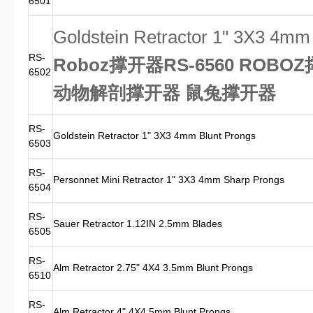
6501
Goldstein Retractor 1" 3X3 4mm
RS-
Roboz撑开器RS-6560 ROBOZ
6502
动物解剖撑开器 鼠兔撑开器
RS-
Goldstein Retractor 1" 3X3 4mm Blunt Prongs
6503
RS-
Personnet Mini Retractor 1" 3X3 4mm Sharp Prongs
6504
RS-
Sauer Retractor 1.12IN 2.5mm Blades
6505
RS-
Alm Retractor 2.75" 4X4 3.5mm Blunt Prongs
6510
RS-
Alm Retractor 4" 4X4 5mm Blunt Prongs