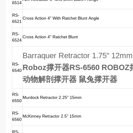
6514
RS-
Cross Action 4" With Ratchet Blunt Angle
6521
RS-
Cross Action 4" Ratchet Blunt
6524
Barraquer Retractor 1.75" 12mm
RS-
Roboz撑开器RS-6560 ROBOZ
6540
动物解剖撑开器 鼠兔撑开器
RS-
Murdock Retractor 2.25" 15mm
6550
RS-
McKinney Retractor 2.5" 15mm
6560
RS-