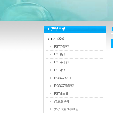
深圳市泽拓生物科技有限公司
产品目录
F.S.T器械
FST弹簧剪
FST镊子
FST手术剪
FST钳子
ROBOZ剪刀
ROBOZ弹簧剪
FST止血钳
昆虫解剖针
大小鼠解剖器械包