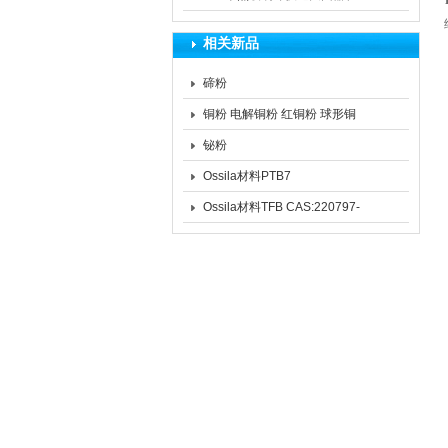
药品和生物制品的生产过程中
相关新品
的作用
碲粉
铜粉 电解铜粉 红铜粉 球形铜
粉
铋粉
Ossila材料PTB7
CAS:1266549-31-8 PTB7
Ossila材料TFB CAS:220797-
16-0