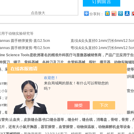
订购留言
点击放大
分享到：
只用于动物实验研究等
annas 圆手柄弹簧剪-直/12.5cm
直/尖&尖头直径0.1mm/刃长6mm/12.5
annas 圆手柄弹簧剪-弯/12.5cm
弯/尖&尖头直径0.1mm/刃长6mm/12.5
ine Science Tools
是欧洲著名的精准外科医疗与显微器械销售商，产品广泛应用于生
种剪刀、镊子、骨科器械、各种刀及刀片、血管科器械、探针、撑开器、动物实验辅
料、采用人性化设计，可满足临床及科研上多种显微所需的各种常规及特殊器械，使等
务于售后支持可为客户方便快捷地解决
FST
公司产品的问
欢迎您！
来自局域网的朋友！有什么可以帮助您的
ST弹簧剪15400-12 FST圆柄弹簧剪15401-12 Vannas剪刀 FST代理
吗？
大小鼠器械，有多种规格和款式，适合对大鼠小鼠进行多种操作：
基本，解刨，器官分
等
；请根据实际需要选择合适的款式，更多更详细的信息：敬请。
ST弹簧剪15400-12 FST圆柄弹簧剪15401-12 Vannas剪刀 FST代理
剪，组织剪，眼科剪，显微剪，解刨剪，精细剪，直头解刨剪，弯头剪，弹簧剪，眼科
血管夹/止血夹，皮肤缝合器/伤口缝合器等，缝合针，缝合线，消毒盘，骨钳，骨剪
刀片，还有大小鼠开胸器，器官插管，血管插管，动物保温板，动物麻醉机盒等设备
，