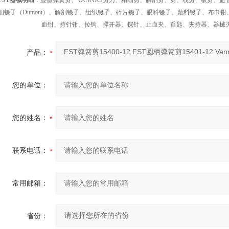
FST器械明细
：显微弹簧剪、VANNAS剪刀、精细剪、解剖剪、剪、线剪、板剪、
细镊子（Dumont）、解剖镊子、组织镊子、碎片镊子、眼科镊子、敷料镊子、布巾
血钳、持针钳、拉钩、撑开器、探针、止血夹、舀匙、夹持器、器械
产品：
您的单位：
您的姓名：
联系电话：
常用邮箱：
省份：