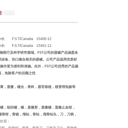
cm长
F.S.T/Canada
15400-12
cm长
F.S.T/Canada
15401-12
物医疗及科学研究领域。
FST
公司的器械产品涵盖各
助设备、伤口缝合相关的器械。公司产品选用优质材
操作更为便利和准确。此外，
FST
公司优秀的产品服
题，免除客户的后顾之忧
离，显微，缝合，骨科，器官移植，植管埋电极等
镊，组织镊，镊，显微剪，显微镊，显微止血钳，
，颅骨钳，骨锯，颅钻，骨钻，颅骨钻头，刀，刀柄，
欢迎：