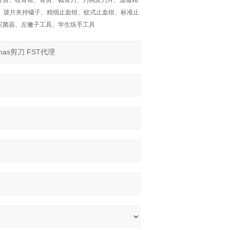
血管剪、咬骨钳、骨剪、截骨刀、刀柄及刀片、显微精
钳、玻片夹持镊子、精细止血钳、蚊式止血钳、标准止
灭菌器、左撇子工具、学生练手工具