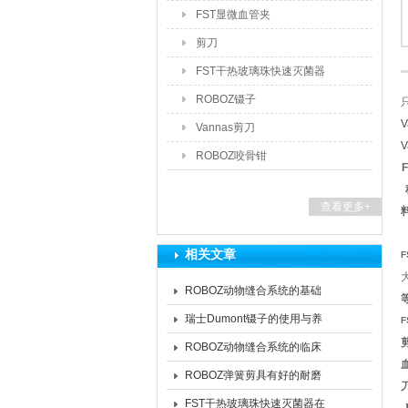
FST显微血管夹
剪刀
FST干热玻璃珠快速灭菌器
ROBOZ镊子
V
Vannas剪刀
V
ROBOZ咬骨钳
F
查看更多+
相关文章
F
ROBOZ动物缝合系统的基础
架构与场景适配特性
瑞士Dumont镊子的使用与养
F
护的核心要点分享
ROBOZ动物缝合系统的临床
价值：多维赋能兽医外科实践
ROBOZ弹簧剪具有好的耐磨
性和抗腐蚀性
FST干热玻璃珠快速灭菌器在