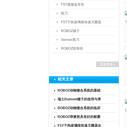
FST显微血管夹
剪刀
FST干热玻璃珠快速灭菌器
ROBOZ镊子
Vannas剪刀
ROBOZ咬骨钳
查看更多+
相关文章
ROBOZ动物缝合系统的基础
架构与场景适配特性
瑞士Dumont镊子的使用与养
护的核心要点分享
ROBOZ动物缝合系统的临床
价值：多维赋能兽医外科实践
ROBOZ弹簧剪具有好的耐磨
性和抗腐蚀性
FST干热玻璃珠快速灭菌器在