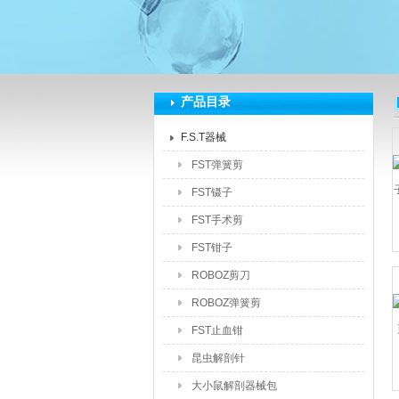
深圳市泽拓生物科技有限公司
产品目录
F.S.T器械
FST弹簧剪
FST镊子
FST手术剪
FST钳子
ROBOZ剪刀
ROBOZ弹簧剪
FST止血钳
昆虫解剖针
大小鼠解剖器械包