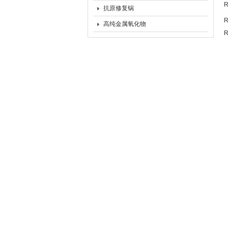
R
抗原修复锅
R
高纯金属氧化物
R