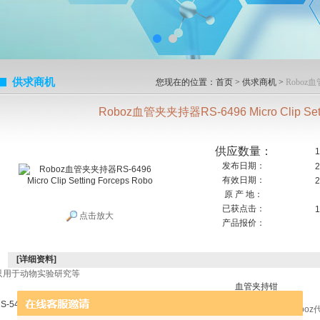
供求商机
您现在的位置：
首页
>
供求商机
>
Roboz血管
Roboz血管夹夹持器RS-6496 Micro Clip Setti
供应数量：
1
发布日期：
2
有效日期：
2
原 产 地：
已获点击：
1
点击放大
产品报价：
[详细资料]
只用于动物实验研究等
血管夹持钳
Micro Clip Applying Fcp 5.75" With Lock
S-5440
Roboz血管夹夹持器RS-6496 Micro Clip Setting Forceps Robo