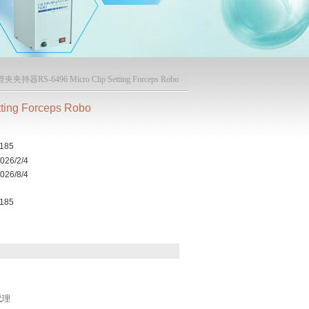
夹夹持器RS-6496 Micro Clip Setting Forceps Robo
ng Forceps Robo
185
026/2/4
026/8/4
185
z代理