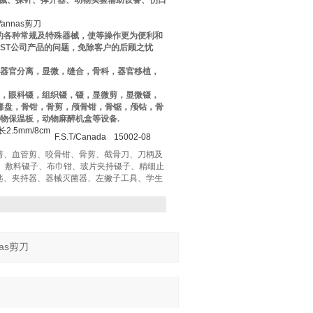
械、探针、撑开器、动物实验辅助设备、伤口
Vannas剪刀
的各种常规及特殊器械，使等操作更为便利和
FST
公司产品的问题，免除客户的后顾之忧
器官分离，显微，缝合，骨科，器官移植，
，眼科镊，组织镊，镊，显微剪，显微镊，
消毒盘，骨钳，骨剪，颅骨钳，骨锯，颅钻，骨
物保温板，动物麻醉机盒等设备
.
2.5mm/8cm
F.S.T/Canada
15002-08
板剪、血管剪、咬骨钳、骨剪、截骨刀、刀柄及
子、敷料镊子、布巾钳、玻片夹持镊子、精细止
匙、夹持器、器械灭菌器、左撇子工具、学生